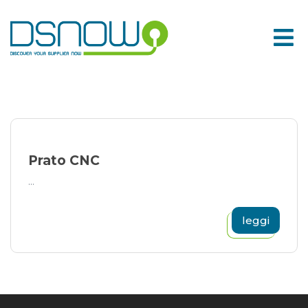
Skip
to
content
Prato CNC
...
leggi