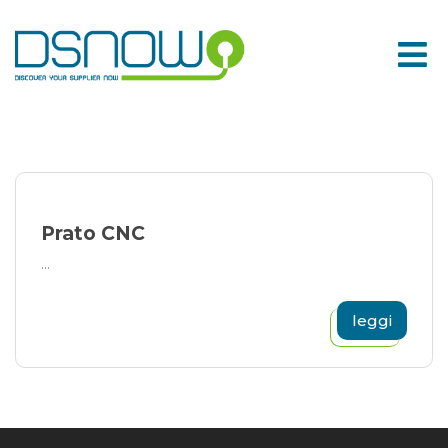
Skip
to
content
Prato CNC
...
leggi