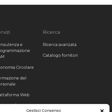
rvizi
Ricerca
nsulenza e
Ricerca avanzata
rogrammazione
Catalogo fornitori
AM
onomia Circolare
rmazione del
rsonale
attaforma Web
outing fornitori
Gestisci Consenso