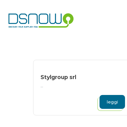
Skip
to
content
Stylgroup srl
...
leggi