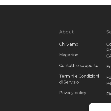
About
Se
Chi Siamo
Co
P
Magazine
C
Contatti e supporto
Ec
Termini e Condizioni
Fo
di Servizio
Pe
Privacy policy
Pi
Sc