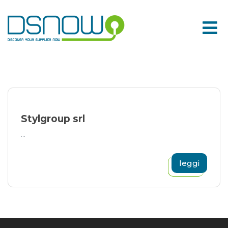
Skip
to
content
Stylgroup srl
...
leggi