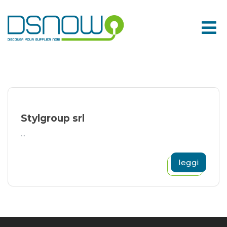
Skip
to
content
Stylgroup srl
...
leggi