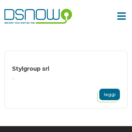
Skip
to
content
Stylgroup srl
...
leggi