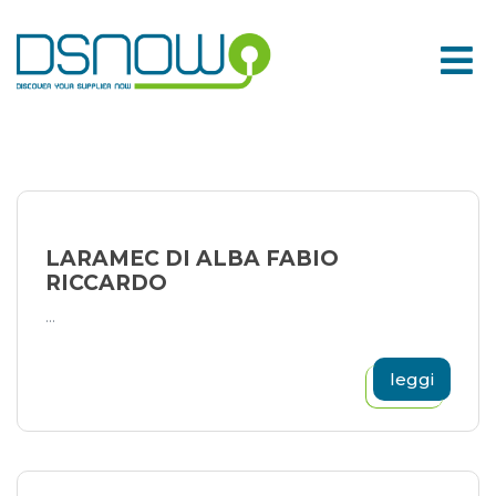
Skip
to
content
LARAMEC DI ALBA FABIO
RICCARDO
...
leggi