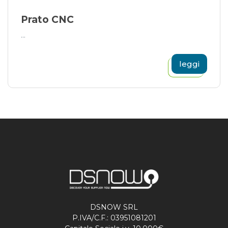
Prato CNC
...
leggi
DSNOW SRL
P.IVA/C.F.: 03951081201