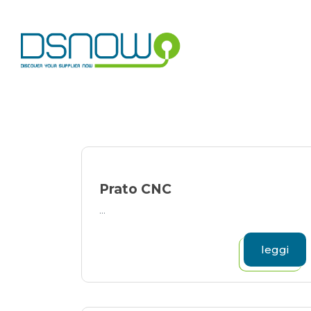
Skip
to
content
Prato CNC
...
leggi