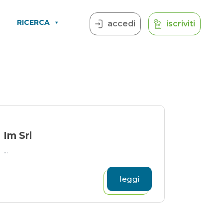
RICERCA
accedi
iscriviti
Im Srl
...
leggi