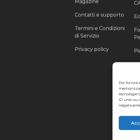
Magazine
C
Contatti e supporto
Ec
Termini e Condizioni
Fo
di Servizio
Pe
Privacy policy
Pi
Sc
Pr
Per fornire 
Pa
memorizzare 
tecnologie 
Ra
ID unici su 
negativamen
Li
Acc