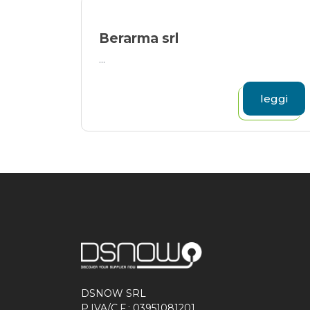
Berarma srl
...
leggi
DSNOW SRL
P.IVA/C.F.: 03951081201