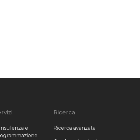
rvizi
Ricerca
nsulenza e
Ricerca avanzata
rogrammazione