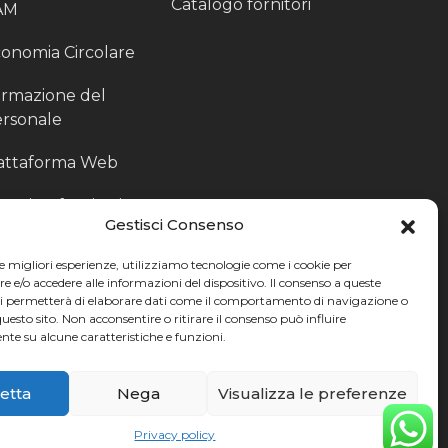
Catalogo fornitori
AM
onomia Circolare
rmazione del
rsonale
attaforma Web
outing fornitori
Gestisci Consenso
oduzione
le migliori esperienze, utilizziamo tecnologie come i cookie per
rticolari
e/o accedere alle informazioni del dispositivo. Il consenso a queste
ci permetterà di elaborare dati come il comportamento di navigazione o
ccoglitori di Fine
questo sito. Non acconsentire o ritirare il consenso può influire
te su alcune caratteristiche e funzioni.
nea
etta
Nega
Visualizza le preferenze
Privacy policy