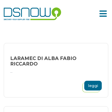
Skip
to
content
LARAMEC DI ALBA FABIO
RICCARDO
...
leggi