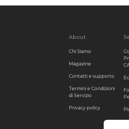
About
Se
Chi Siamo
Co
P
Magazine
C
Contatti e supporto
Ec
Termini e Condizioni
Fo
di Servizio
Pe
Privacy policy
Pi
Sc