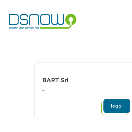
Skip
to
content
BART Srl
...
leggi