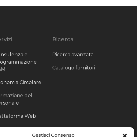
rvizi
Ricerca
nsulenza e
Ricerca avanzata
rogrammazione
Catalogo fornitori
AM
onomia Circolare
rmazione del
rsonale
attaforma Web
outing fornitori
Gestisci Consenso