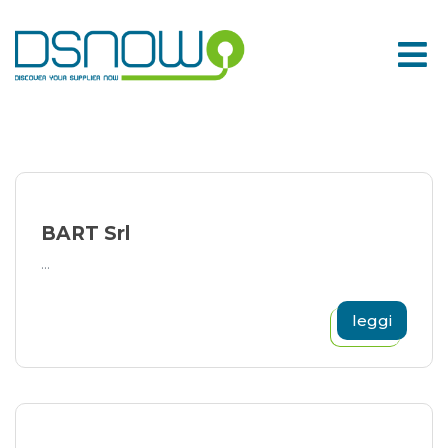
Skip
to
content
BART Srl
...
leggi