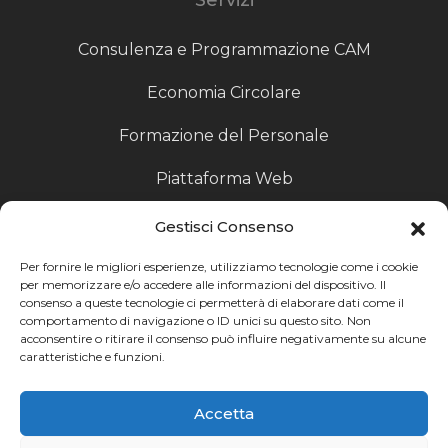
Consulenza e Programmazione CAM
Economia Circolare
Formazione del Personale
Piattaforma Web
Scouting fornitori
Gestisci Consenso
Produzione Particolari
Per fornire le migliori esperienze, utilizziamo tecnologie come i cookie
per memorizzare e/o accedere alle informazioni del dispositivo. Il
consenso a queste tecnologie ci permetterà di elaborare dati come il
Raccoglitori di Fine Linea
comportamento di navigazione o ID unici su questo sito. Non
acconsentire o ritirare il consenso può influire negativamente su alcune
Ricerca
caratteristiche e funzioni.
Ricerca avanzata
Accetta
Catalogo fornitori