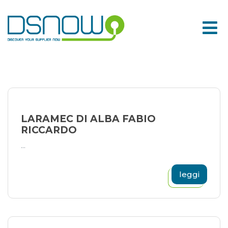
Skip
to
content
LARAMEC DI ALBA FABIO
RICCARDO
...
leggi