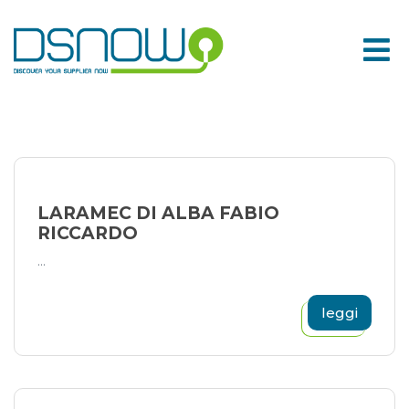
Skip
to
content
LARAMEC DI ALBA FABIO
RICCARDO
...
leggi