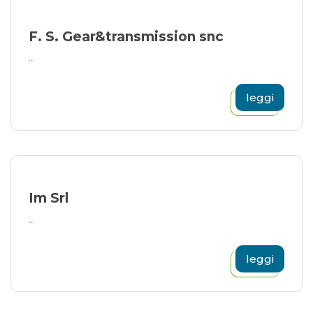
F. S. Gear&transmission snc
...
leggi
Im Srl
...
leggi