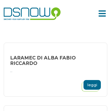
Skip
to
content
LARAMEC DI ALBA FABIO
RICCARDO
...
leggi