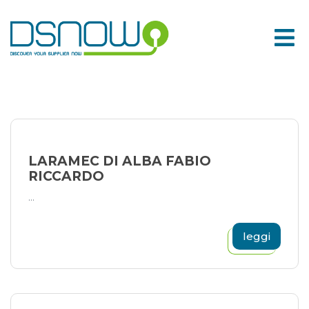
Skip
to
content
LARAMEC DI ALBA FABIO
RICCARDO
...
leggi