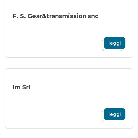
F. S. Gear&transmission snc
...
leggi
Im Srl
...
leggi