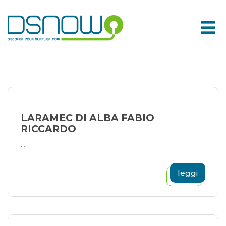
Skip
to
content
LARAMEC DI ALBA FABIO
RICCARDO
...
leggi