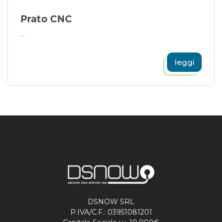
Prato CNC
...
leggi
DSNOW SRL
P.IVA/C.F.: 03951081201