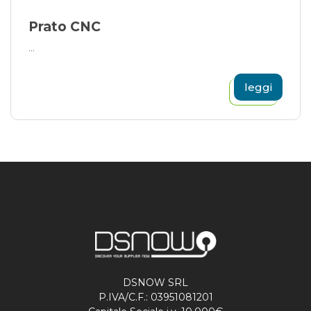
Prato CNC
...
leggi
DSNOW SRL
P.IVA/C.F.: 03951081201