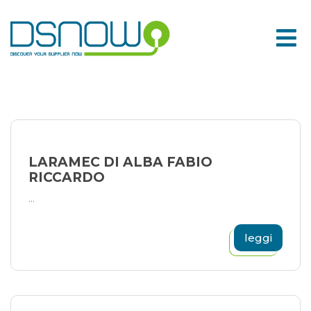
Skip
to
content
LARAMEC DI ALBA FABIO
RICCARDO
...
leggi