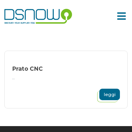
Skip
to
content
Prato CNC
...
leggi