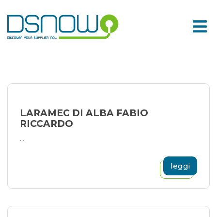
Skip
to
content
LARAMEC DI ALBA FABIO
RICCARDO
...
leggi