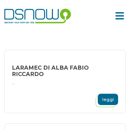
Skip
to
content
LARAMEC DI ALBA FABIO
RICCARDO
...
leggi