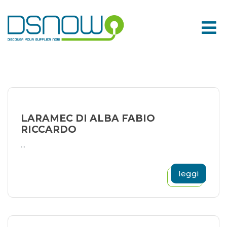
Skip
to
content
LARAMEC DI ALBA FABIO
RICCARDO
...
leggi