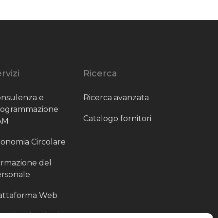
rvizi
Ricerca
nsulenza e
Ricerca avanzata
rogrammazione
Catalogo fornitori
AM
onomia Circolare
rmazione del
rsonale
attaforma Web
outing fornitori