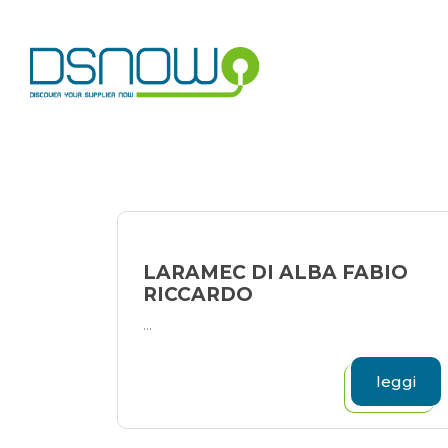
Skip
to
content
LARAMEC DI ALBA FABIO
RICCARDO
...
leggi