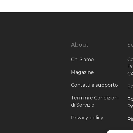
About
Se
Chi Siamo
Co
P
Magazine
C
Contatti e supporto
Ec
Termini e Condizioni
Fo
di Servizio
Pe
Privacy policy
Pi
Sc