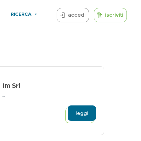
RICERCA
accedi
iscriviti
Im Srl
...
leggi