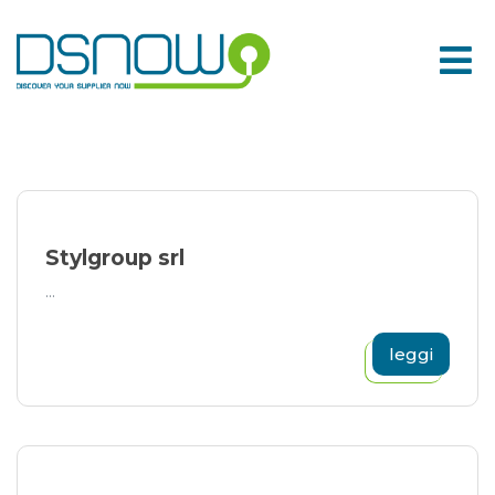
Skip
to
content
Stylgroup srl
...
leggi