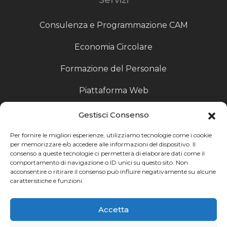
Consulenza e Programmazione CAM
Economia Circolare
Formazione del Personale
Piattaforma Web
Scouting fornitori
Gestisci Consenso
Produzione Particolari
Per fornire le migliori esperienze, utilizziamo tecnologie come i cookie
per memorizzare e/o accedere alle informazioni del dispositivo. Il
consenso a queste tecnologie ci permetterà di elaborare dati come il
Raccoglitori di Fine Linea
comportamento di navigazione o ID unici su questo sito. Non
acconsentire o ritirare il consenso può influire negativamente su alcune
Ricerca
caratteristiche e funzioni.
Ricerca avanzata
Accetta
Catalogo fornitori