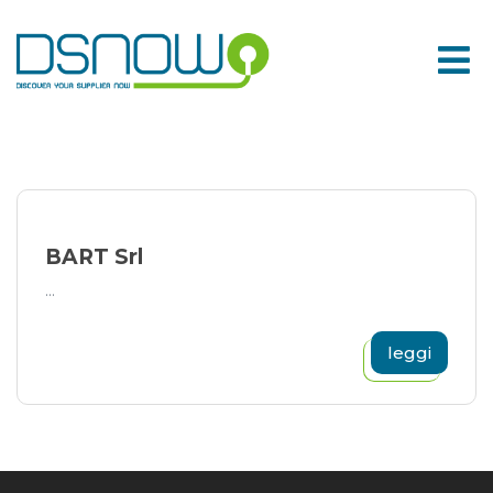
Skip
to
content
BART Srl
...
leggi