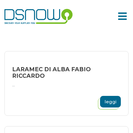
Skip
to
content
LARAMEC DI ALBA FABIO
RICCARDO
...
leggi