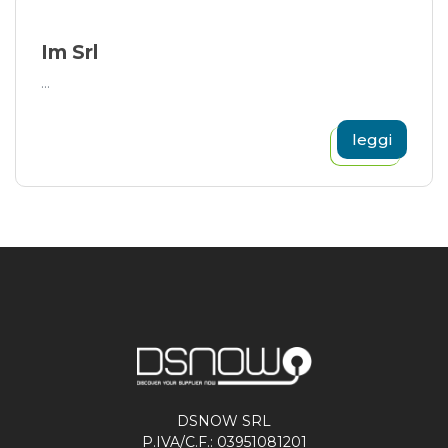
Im Srl
...
leggi
DSNOW SRL
P.IVA/C.F.: 03951081201