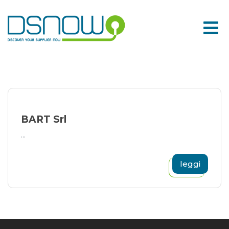
Skip
to
content
BART Srl
...
leggi