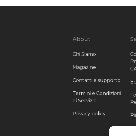
About
Se
Chi Siamo
Co
P
Magazine
C
Contatti e supporto
Ec
Termini e Condizioni
Fo
di Servizio
Pe
Privacy policy
Pi
Sc