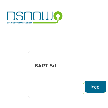
Skip
to
content
BART Srl
...
leggi