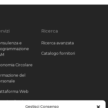
rvizi
Ricerca
nsulenza e
Ricerca avanzata
rogrammazione
Catalogo fornitori
AM
onomia Circolare
rmazione del
rsonale
attaforma Web
outing fornitori
Gestisci Consenso