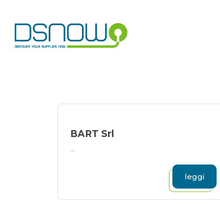
Skip
to
content
BART Srl
...
leggi