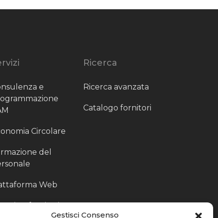
rvizi
Ricerca
nsulenza e
Ricerca avanzata
rogrammazione
Catalogo fornitori
AM
onomia Circolare
rmazione del
rsonale
attaforma Web
outing fornitori
Gestisci Consenso