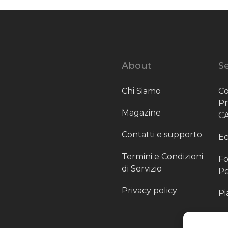
About
Se
Chi Siamo
Co
P
Magazine
C
Contatti e supporto
Ec
Termini e Condizioni
Fo
di Servizio
Pe
Privacy policy
Pi
Sc