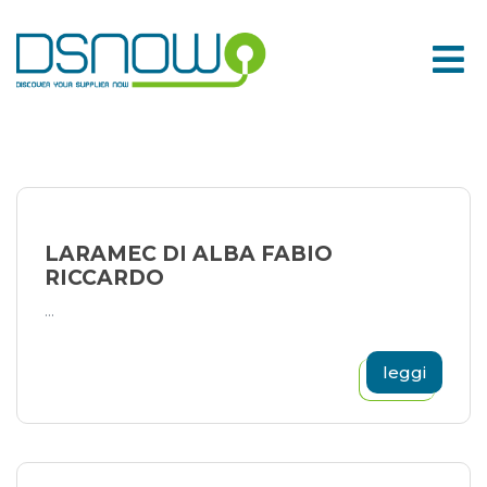
Skip
to
content
LARAMEC DI ALBA FABIO
RICCARDO
...
leggi