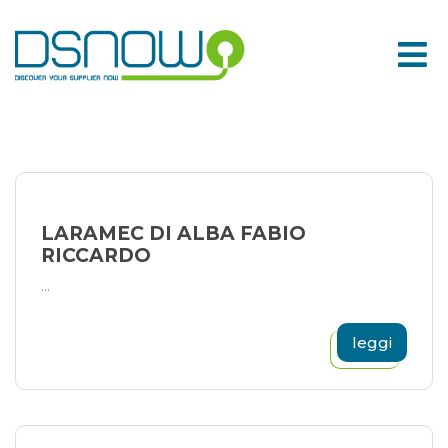
Skip
to
content
LARAMEC DI ALBA FABIO
RICCARDO
...
leggi