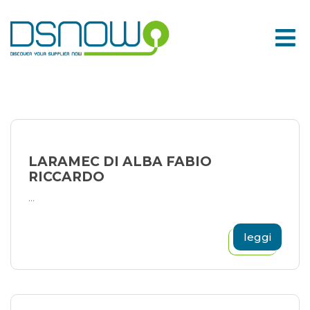
Skip
to
content
LARAMEC DI ALBA FABIO
RICCARDO
...
leggi