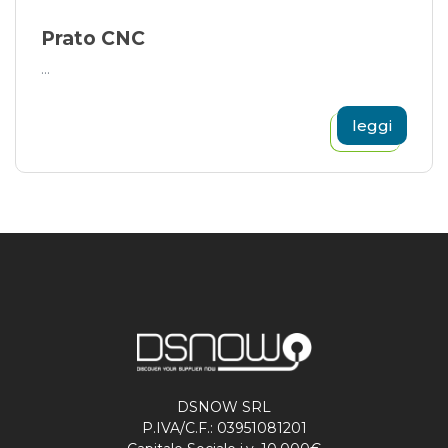
Prato CNC
...
leggi
DSNOW SRL
P.IVA/C.F.: 03951081201