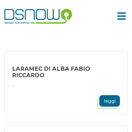
Skip
to
content
LARAMEC DI ALBA FABIO
RICCARDO
...
leggi