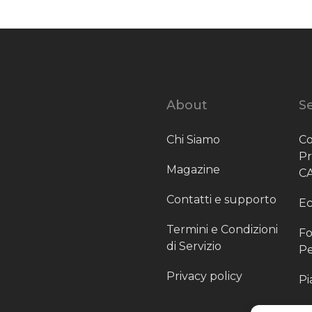
About
Se
Chi Siamo
Co
P
Magazine
C
Contatti e supporto
Ec
Termini e Condizioni
Fo
di Servizio
Pe
Privacy policy
Pi
Sc