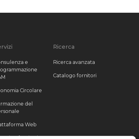
rvizi
Ricerca
nsulenza e
Ricerca avanzata
rogrammazione
Catalogo fornitori
AM
onomia Circolare
rmazione del
rsonale
attaforma Web
outing fornitori