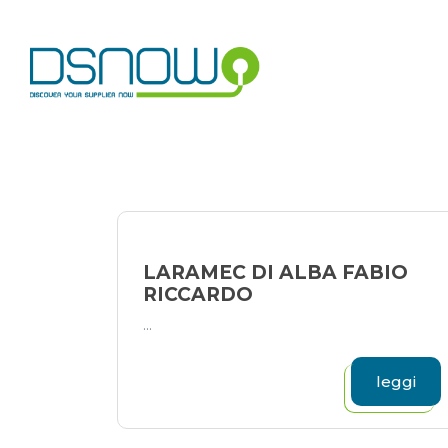
Skip
to
content
LARAMEC DI ALBA FABIO
RICCARDO
...
leggi