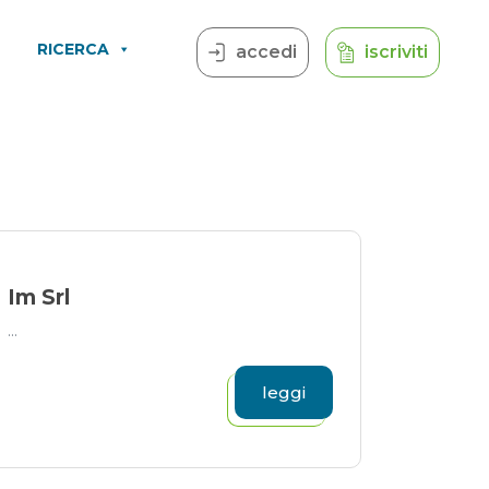
RICERCA
accedi
iscriviti
Im Srl
...
leggi