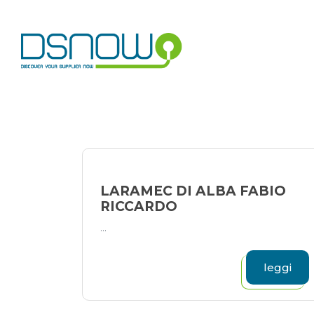
Skip
to
content
LARAMEC DI ALBA FABIO
RICCARDO
...
leggi