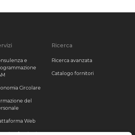
rvizi
Ricerca
nsulenza e
Ricerca avanzata
rogrammazione
Catalogo fornitori
AM
onomia Circolare
rmazione del
rsonale
attaforma Web
outing fornitori