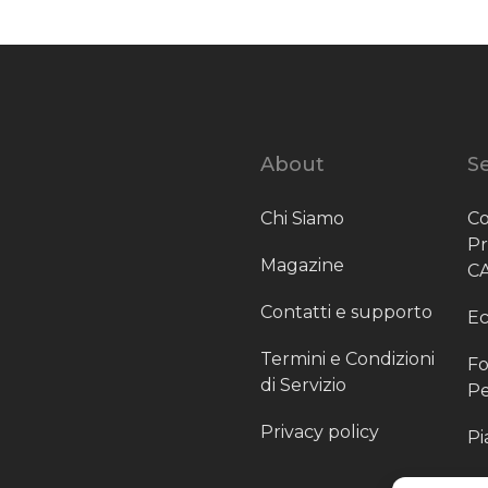
About
Se
Chi Siamo
Co
P
Magazine
C
Contatti e supporto
Ec
Termini e Condizioni
Fo
di Servizio
Pe
Privacy policy
Pi
Sc