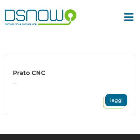
Skip
to
content
Prato CNC
...
leggi