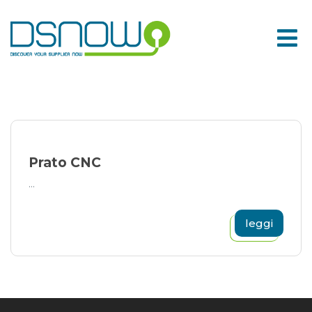
Skip
to
content
Prato CNC
...
leggi