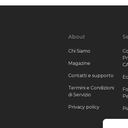
About
Se
Chi Siamo
Co
P
Magazine
C
Contatti e supporto
Ec
Termini e Condizioni
Fo
di Servizio
Pe
Privacy policy
Pi
Sc