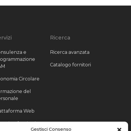
rvizi
Ricerca
nsulenza e
Ricerca avanzata
rogrammazione
Catalogo fornitori
AM
onomia Circolare
rmazione del
rsonale
attaforma Web
outing fornitori
Gestisci Consenso