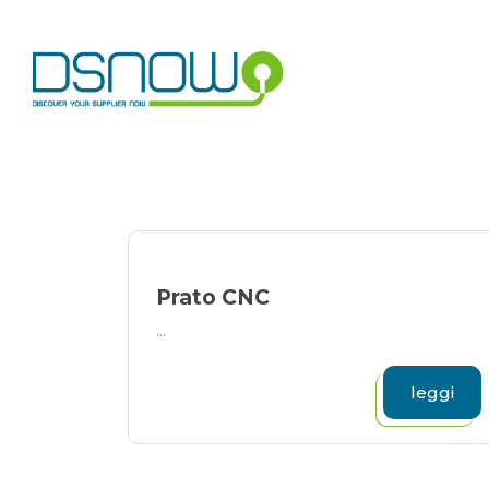
Skip
to
content
Prato CNC
...
leggi