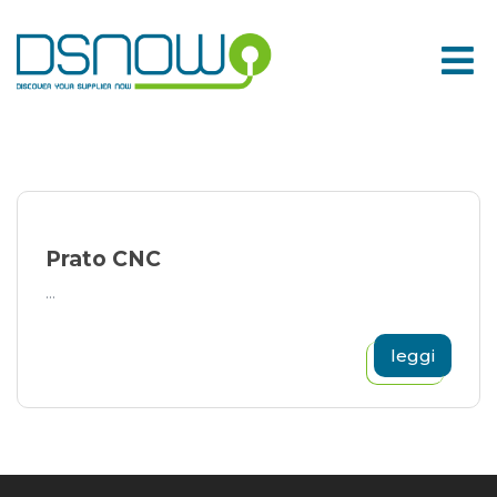
Skip
to
content
Prato CNC
...
leggi