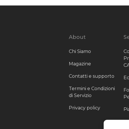
About
Se
Chi Siamo
Co
P
Magazine
C
Contatti e supporto
Ec
Termini e Condizioni
Fo
di Servizio
Pe
Privacy policy
Pi
Sc