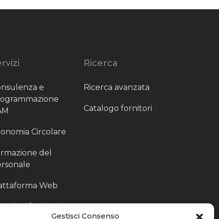
rvizi
Ricerca
nsulenza e
Ricerca avanzata
rogrammazione
Catalogo fornitori
AM
onomia Circolare
rmazione del
rsonale
attaforma Web
outing fornitori
Gestisci Consenso