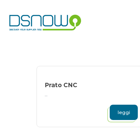
Skip
to
content
Prato CNC
...
leggi