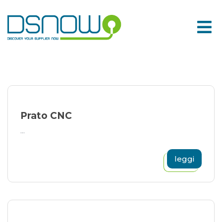
Skip
to
content
Prato CNC
...
leggi