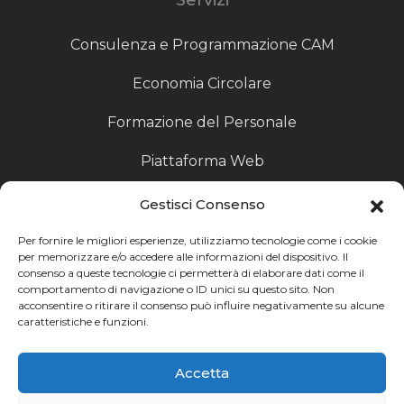
Consulenza e Programmazione CAM
Economia Circolare
Formazione del Personale
Piattaforma Web
Scouting fornitori
Gestisci Consenso
Produzione Particolari
Per fornire le migliori esperienze, utilizziamo tecnologie come i cookie
per memorizzare e/o accedere alle informazioni del dispositivo. Il
consenso a queste tecnologie ci permetterà di elaborare dati come il
Raccoglitori di Fine Linea
comportamento di navigazione o ID unici su questo sito. Non
acconsentire o ritirare il consenso può influire negativamente su alcune
Ricerca
caratteristiche e funzioni.
Ricerca avanzata
Accetta
Catalogo fornitori