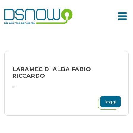
Skip
to
content
LARAMEC DI ALBA FABIO
RICCARDO
...
leggi