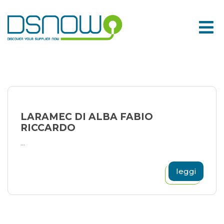
Skip
to
content
LARAMEC DI ALBA FABIO
RICCARDO
...
leggi