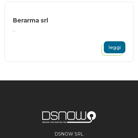
Berarma srl
...
leggi
DSNOW SRL