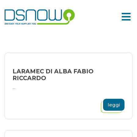
Skip
to
content
LARAMEC DI ALBA FABIO
RICCARDO
...
leggi