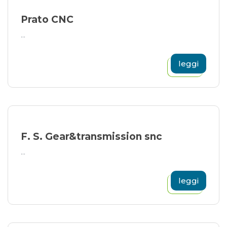
Prato CNC
...
leggi
F. S. Gear&transmission snc
...
leggi