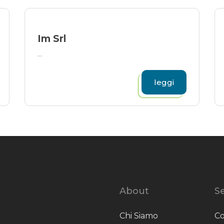
Im Srl
...
leggi
About
Se
Chi Siamo
Co