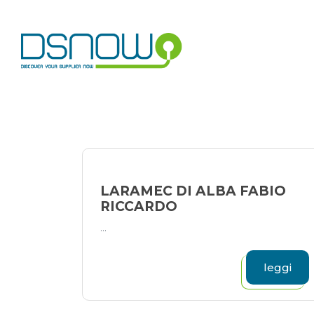
Skip
to
content
LARAMEC DI ALBA FABIO
RICCARDO
...
leggi