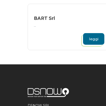
BART Srl
...
leggi
DSNOW SRL