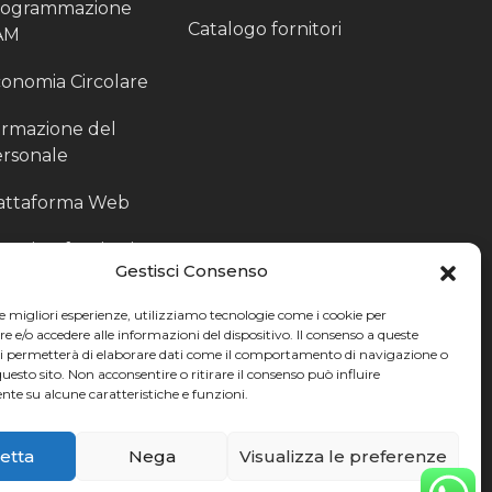
rogrammazione
Catalogo fornitori
AM
onomia Circolare
rmazione del
rsonale
attaforma Web
outing fornitori
Gestisci Consenso
oduzione
le migliori esperienze, utilizziamo tecnologie come i cookie per
rticolari
e/o accedere alle informazioni del dispositivo. Il consenso a queste
ci permetterà di elaborare dati come il comportamento di navigazione o
ccoglitori di Fine
questo sito. Non acconsentire o ritirare il consenso può influire
te su alcune caratteristiche e funzioni.
nea
etta
Nega
Visualizza le preferenze