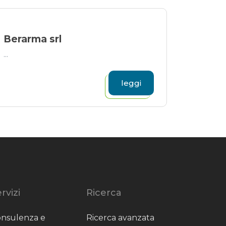
Berarma srl
...
leggi
rvizi
Ricerca
nsulenza e
Ricerca avanzata