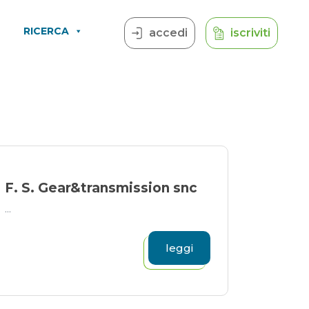
RICERCA
accedi
iscriviti
F. S. Gear&transmission snc
...
leggi