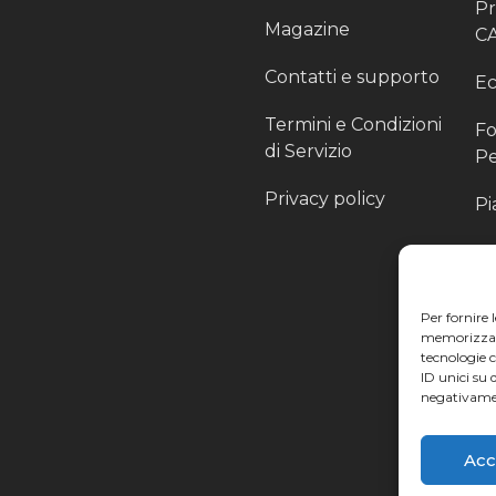
P
Magazine
C
Contatti e supporto
Ec
Termini e Condizioni
Fo
di Servizio
Pe
Privacy policy
Pi
Sc
Pr
Per fornire 
Pa
memorizzare 
tecnologie 
Ra
ID unici su 
negativamen
Li
Acc