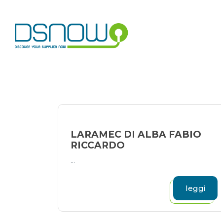
Skip
to
content
LARAMEC DI ALBA FABIO
RICCARDO
...
leggi