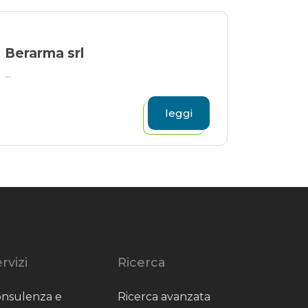
Berarma srl
...
leggi
rvizi
Ricerca
nsulenza e
Ricerca avanzata