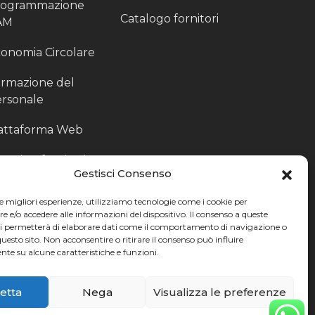
rogrammazione
Catalogo fornitori
AM
onomia Circolare
rmazione del
rsonale
attaforma Web
outing fornitori
Gestisci Consenso
oduzione
le migliori esperienze, utilizziamo tecnologie come i cookie per
rticolari
e/o accedere alle informazioni del dispositivo. Il consenso a queste
ci permetterà di elaborare dati come il comportamento di navigazione o
ccoglitori di Fine
questo sito. Non acconsentire o ritirare il consenso può influire
te su alcune caratteristiche e funzioni.
nea
etta
Nega
Visualizza le preferenze