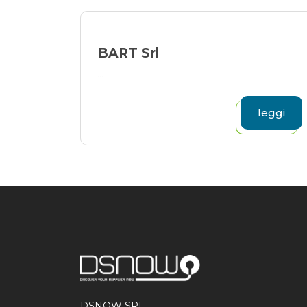
BART Srl
...
leggi
DSNOW SRL