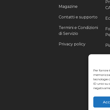
P
Magazine
C
Contatti e supporto
Ec
Termini e Condizioni
Fo
di Servizio
Pe
Privacy policy
Pi
Sc
Pr
Per fornire 
Pa
memorizzare 
tecnologie 
Ra
ID unici su 
negativamen
Li
Acc