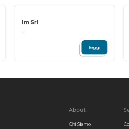
Im Srl
...
leggi
About
Se
Chi Siamo
Co