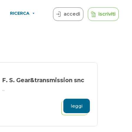
RICERCA
accedi
iscriviti
F. S. Gear&transmission snc
...
leggi