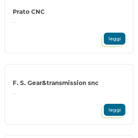
Prato CNC
...
leggi
F. S. Gear&transmission snc
...
leggi