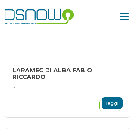
Skip
to
content
LARAMEC DI ALBA FABIO
RICCARDO
...
leggi