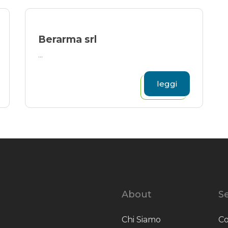
Berarma srl
...
leggi
About
Se
Chi Siamo
Co