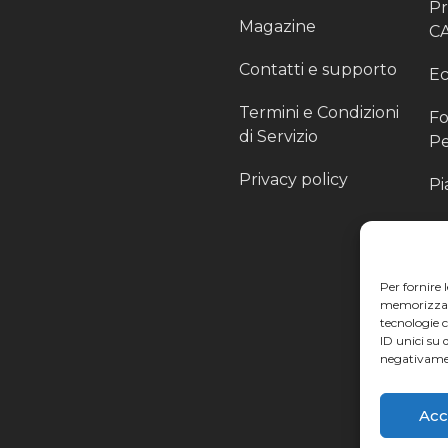
P
Magazine
C
Contatti e supporto
Ec
Termini e Condizioni
Fo
di Servizio
Pe
Privacy policy
Pi
Sc
Pr
Per fornire 
Pa
memorizzare 
tecnologie 
Ra
ID unici su 
negativamen
Li
Acc