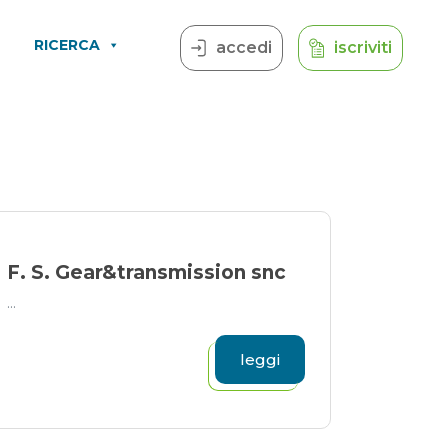
RICERCA
accedi
iscriviti
F. S. Gear&transmission snc
...
leggi