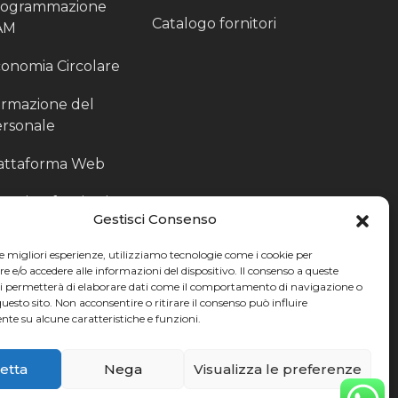
rogrammazione
Catalogo fornitori
AM
onomia Circolare
rmazione del
rsonale
attaforma Web
outing fornitori
Gestisci Consenso
oduzione
le migliori esperienze, utilizziamo tecnologie come i cookie per
rticolari
e/o accedere alle informazioni del dispositivo. Il consenso a queste
ci permetterà di elaborare dati come il comportamento di navigazione o
ccoglitori di Fine
questo sito. Non acconsentire o ritirare il consenso può influire
te su alcune caratteristiche e funzioni.
nea
etta
Nega
Visualizza le preferenze