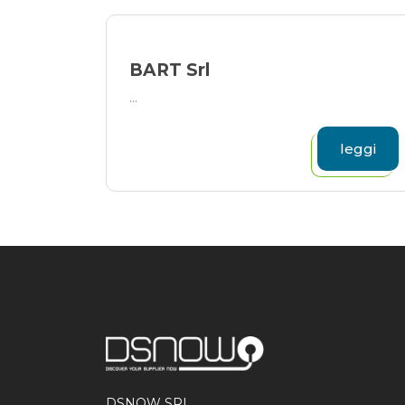
BART Srl
...
leggi
DSNOW SRL