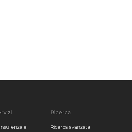
rvizi
Ricerca
nsulenza e
Ricerca avanzata