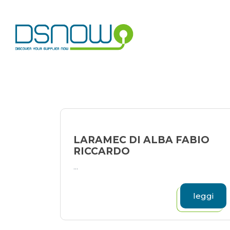
Skip
to
content
LARAMEC DI ALBA FABIO
RICCARDO
...
leggi