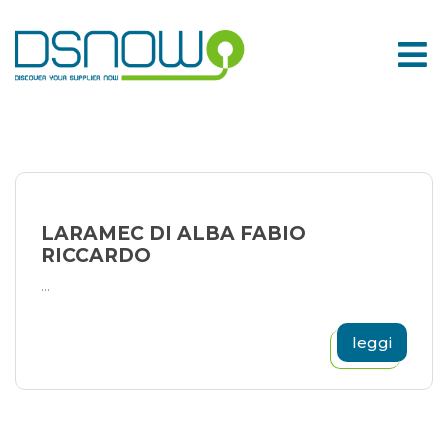
Skip
to
content
LARAMEC DI ALBA FABIO
RICCARDO
...
leggi