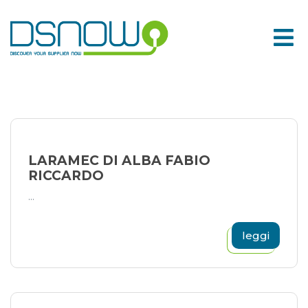
Skip
to
content
LARAMEC DI ALBA FABIO
RICCARDO
...
leggi