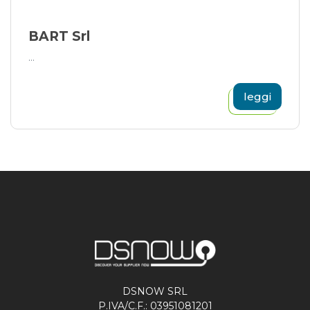
BART Srl
...
leggi
DSNOW SRL
P.IVA/C.F.: 03951081201