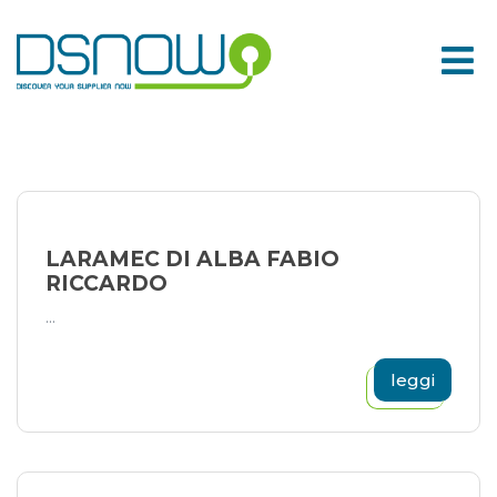
Skip
to
content
LARAMEC DI ALBA FABIO
RICCARDO
...
leggi