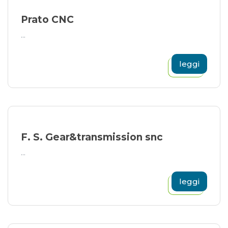
Prato CNC
...
leggi
F. S. Gear&transmission snc
...
leggi